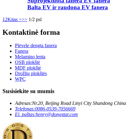
Suprojektuota fanera EV fanera
Balta EV ir raudona EV fanera
1
2
Kitas >
>>
1/2 psl
Kontaktinė forma
Plėvele dengta fanera
Fanera
Melamino lenta
OSB plokštė
MDF plokštė
Drožlių plokštės
WPC
Susisiekite su mumis
Adresas:
Nr.20, Beijing Road Linyi City Shandong China
Telefonas:
0086-0539-7056669
El. paštas:
henry@dongstar.com