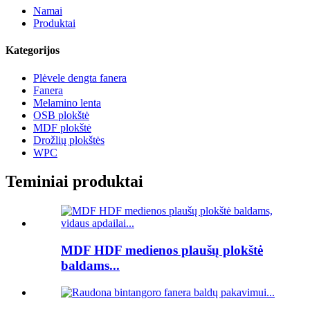
Namai
Produktai
Kategorijos
Plėvele dengta fanera
Fanera
Melamino lenta
OSB plokštė
MDF plokštė
Drožlių plokštės
WPC
Teminiai produktai
MDF HDF medienos plaušų plokštė
baldams...