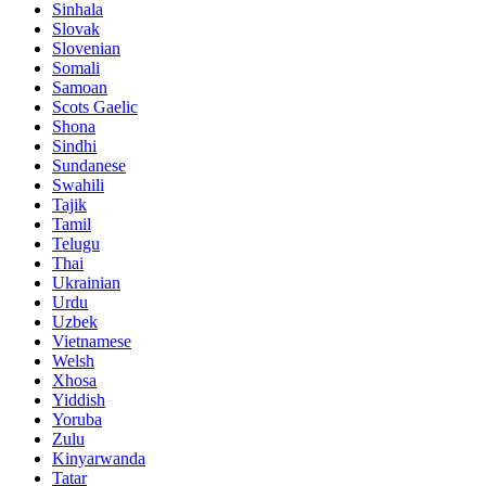
Sinhala
Slovak
Slovenian
Somali
Samoan
Scots Gaelic
Shona
Sindhi
Sundanese
Swahili
Tajik
Tamil
Telugu
Thai
Ukrainian
Urdu
Uzbek
Vietnamese
Welsh
Xhosa
Yiddish
Yoruba
Zulu
Kinyarwanda
Tatar