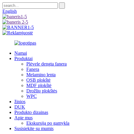
English
Namai
Produktai
Plėvele dengta fanera
Fanera
Melamino lenta
OSB plokštė
MDF plokštė
Drožlių plokštės
WPC
žinios
DUK
Produkto dizainas
Apie mus
Ekskursija po gamyklą
Susisiekite su mumis